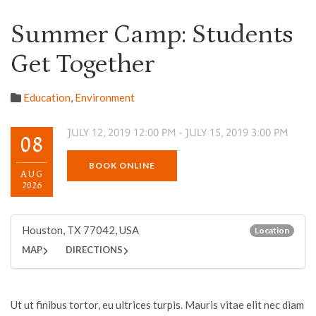
Summer Camp: Students
Get Together
Education
,
Environment
JULY 12, 2019 12:00 PM - JULY 15, 2019 3:00 PM
08
BOOK ONLINE
AUG
2026
Houston, TX 77042, USA
Location
MAP
DIRECTIONS
Ut ut finibus tortor, eu ultrices turpis. Mauris vitae elit nec diam